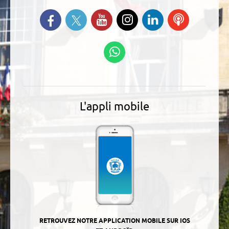
Suivez-nous sur Twitter
Retrouvez-nous sur Facebook
Suivez-nous sur YouTube
Suivez-nous sur
Retrouvez-
Ecoutez
Instagram
nous sur
nos
Linkedin
Podcasts
Suivez-nous sur
WhatsApp
L'appli mobile
RETROUVEZ NOTRE APPLICATION MOBILE SUR IOS