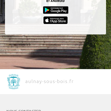
ET ANDROÏD
aulnay-sous-bois.fr