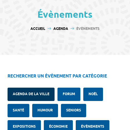
contenu
Évènements
VOUS ÊTES ICI :
ACCUEIL
AGENDA
ÉVÈNEMENTS
RECHERCHER UN ÉVÈNEMENT PAR CATÉGORIE
AGENDA DE LA VILLE
FORUM
NOËL
SANTÉ
HUMOUR
SENIORS
EXPOSITIONS
ÉCONOMIE
ÉVÈNEMENTS