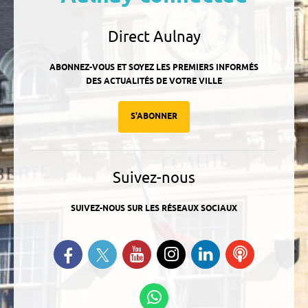
Direct Aulnay
ABONNEZ-VOUS ET SOYEZ LES PREMIERS INFORMÉS
DES ACTUALITÉS DE VOTRE VILLE
S'ABONNER
Suivez-nous
SUIVEZ-NOUS SUR LES RÉSEAUX SOCIAUX
Suivez-nous sur Twitter
Retrouvez-nous sur Facebook
Suivez-nous sur YouTube
Suivez-nous sur
Retrouvez-
Ecoutez
Instagram
nous sur
nos
Linkedin
Podcasts
Suivez-nous sur
WhatsApp