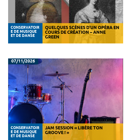
CONSERVATOIR
QUELQUES SCÈNES D’UN OPÉRA EN
E DE MUSIQUE
COURS DE CRÉATION – ANNE
ET DE DANSE
GREEN
07/11/2026
CONSERVATOIR
JAM SESSION « LIBÈRE TON
E DE MUSIQUE
GROOVE ! »
ET DE DANSE