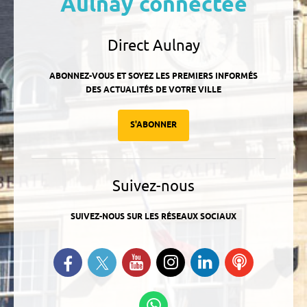
Aulnay connectée
Direct Aulnay
ABONNEZ-VOUS ET SOYEZ LES PREMIERS INFORMÉS
DES ACTUALITÉS DE VOTRE VILLE
S'ABONNER
Suivez-nous
SUIVEZ-NOUS SUR LES RÉSEAUX SOCIAUX
Suivez-nous sur Twitter
Retrouvez-nous sur Facebook
Suivez-nous sur YouTube
Suivez-nous sur
Retrouvez-
Ecoutez
Instagram
nous sur
nos
Linkedin
Podcasts
Suivez-nous sur