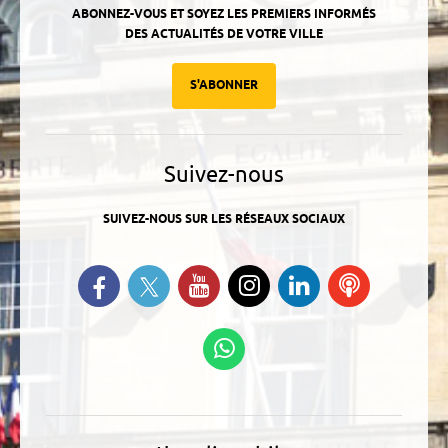
ABONNEZ-VOUS ET SOYEZ LES PREMIERS INFORMÉS
DES ACTUALITÉS DE VOTRE VILLE
S'ABONNER
Suivez-nous
SUIVEZ-NOUS SUR LES RÉSEAUX SOCIAUX
Suivez-nous sur Twitter
Retrouvez-nous sur Facebook
Suivez-nous sur YouTube
Suivez-nous sur
Retrouvez-
Ecoutez
Instagram
nous sur
nos
Linkedin
Podcasts
Suivez-nous sur
WhatsApp