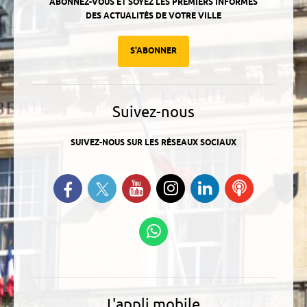
ABONNEZ-VOUS ET SOYEZ LES PREMIERS INFORMÉS
DES ACTUALITÉS DE VOTRE VILLE
S'ABONNER
Suivez-nous
SUIVEZ-NOUS SUR LES RÉSEAUX SOCIAUX
Suivez-nous sur Twitter
Retrouvez-nous sur Facebook
Suivez-nous sur YouTube
Suivez-nous sur
Retrouvez-
Ecoutez
Instagram
nous sur
nos
Linkedin
Podcasts
Suivez-nous sur
WhatsApp
L'appli mobile