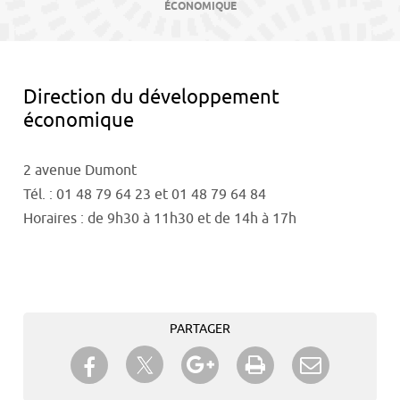
contenu
ÉCONOMIQUE
Direction du développement
économique
2 avenue Dumont
Tél. : 01 48 79 64 23 et 01 48 79 64 84
Horaires : de 9h30 à 11h30 et de 14h à 17h
PARTAGER
Partager sur Twitter
Partager sur Facebook
Partager sur Google+
Imprimer
Envoyer à
un ami