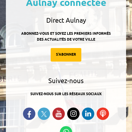
Aulnay connectée
Direct Aulnay
ABONNEZ-VOUS ET SOYEZ LES PREMIERS INFORMÉS
DES ACTUALITÉS DE VOTRE VILLE
S'ABONNER
Suivez-nous
SUIVEZ-NOUS SUR LES RÉSEAUX SOCIAUX
Suivez-nous sur Twitter
Retrouvez-nous sur Facebook
Suivez-nous sur YouTube
Suivez-nous sur
Retrouvez-
Ecoutez
Instagram
nous sur
nos
Linkedin
Podcasts
Suivez-nous sur