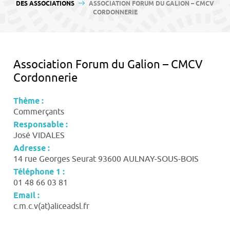
contenu
DES ASSOCIATIONS
ASSOCIATION FORUM DU GALION – CMCV
CORDONNERIE
Association Forum du Galion – CMCV
Cordonnerie
Thème :
Commerçants
Responsable :
José VIDALES
Adresse :
14 rue Georges Seurat 93600 AULNAY-SOUS-BOIS
Téléphone 1 :
01 48 66 03 81
Email :
c.m.c.v(at)aliceadsl.fr