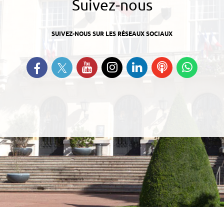
Suivez-nous
SUIVEZ-NOUS SUR LES RÉSEAUX SOCIAUX
Suivez-nous sur Twitter
Retrouvez-nous sur Facebook
Suivez-nous sur YouTube
Suivez-nous sur
Retrouvez-nous
Ecoutez
Suive
Instagram
sur Linkedin
nos
nous s
Podcasts
Whats