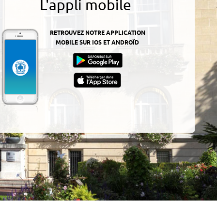
L'appli mobile
RETROUVEZ NOTRE APPLICATION
MOBILE SUR IOS ET ANDROÏD
z-
ur
App