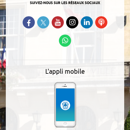
SUIVEZ-NOUS SUR LES RÉSEAUX SOCIAUX
Suivez-nous sur Twitter
Retrouvez-nous sur Facebook
Suivez-nous sur YouTube
Suivez-nous sur
Retrouvez-
Ecoutez
Instagram
nous sur
nos
Linkedin
Podcasts
Suivez-nous sur
WhatsApp
L'appli mobile