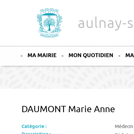
Aller au texte
Aller au menu
aulnay-s
Passer
Menu principal
au
MA MAIRIE
MON QUOTIDIEN
MA
contenu
DAUMONT Marie Anne
Catégorie :
Médecin 