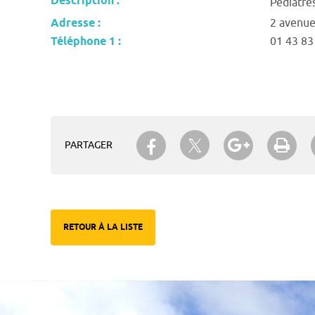
Description :
Pédiatre
Adresse :
2 avenue
Téléphone 1 :
01 43 83
Partager sur Twitter
Partager sur Facebook
Partager su
Imp
PARTAGER
RETOUR À LA LISTE