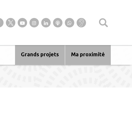
Suivez-nous sur notre page Facebook
Suivez-nous sur Twitter
Suivez-nous sur YouTube
Suivez-nous sur Instagram
Retrouvez-nous sur Linkedin
Ecoutez nos Podcasts
Suivez-nous sur
Baisse
WhatsApp
d’audition ?
Malentendant
? Sourd ?
Grands projets
Ma proximité