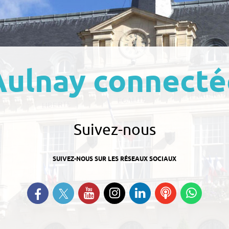
Aulnay connecté
Suivez-nous
SUIVEZ-NOUS SUR LES RÉSEAUX SOCIAUX
Suivez-nous sur Twitter
Retrouvez-nous sur Facebook
Suivez-nous sur YouTube
Suivez-nous sur
Retrouvez-nous
Ecoutez
Suive
Instagram
sur Linkedin
nos
nous s
Podcasts
Whats