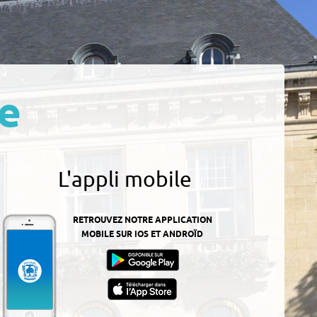
e
L'appli mobile
RETROUVEZ NOTRE APPLICATION
MOBILE SUR IOS ET ANDROÏD
z-
ur
App