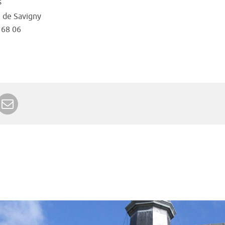
s
 de Savigny
 68 06
r Google+
rimer
Envoyer à un ami