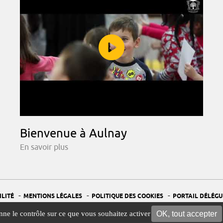
Bienvenue à Aulnay
En savoir plus
-
-
-
ILITÉ
MENTIONS LÉGALES
POLITIQUE DES COOKIES
PORTAIL DÉLÉGU
-
GESTION DES COOKIES
OK, tout accepter
onne le contrôle sur ce que vous souhaitez activer