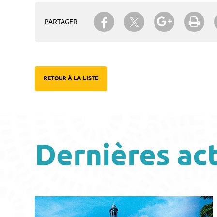
Partager sur Twitter
Partager sur Facebook
Partager su
Imp
PARTAGER
RETOUR À LA LISTE
Dernières ac