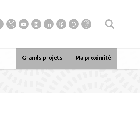
Suivez-nous sur notre page Facebook
Suivez-nous sur Twitter
Suivez-nous sur YouTube
Suivez-nous sur Instagram
Retrouvez-nous sur Linkedin
Ecoutez nos Podcasts
Suivez-nous sur
Baisse
WhatsApp
d’audition ?
Malentendant
? Sourd ?
Grands projets
Ma proximité