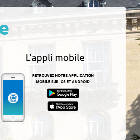
e
L'appli mobile
RETROUVEZ NOTRE APPLICATION
MOBILE SUR IOS ET ANDROÏD
z-
ur
App