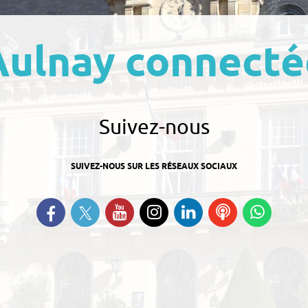
Aulnay connecté
Suivez-nous
SUIVEZ-NOUS SUR LES RÉSEAUX SOCIAUX
Suivez-nous sur Twitter
Retrouvez-nous sur Facebook
Suivez-nous sur YouTube
Suivez-nous sur
Retrouvez-nous
Ecoutez
Suive
Instagram
sur Linkedin
nos
nous s
Podcasts
Whats