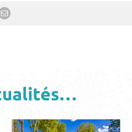
r Google+
rimer
Envoyer à un ami
tualités…