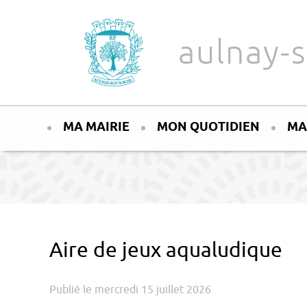
Aller au texte
Aller au menu
aulnay-s
Passer
Menu principal
au
MA MAIRIE
MON QUOTIDIEN
MA
contenu
Aire de jeux aqualudique
Publié le mercredi 15 juillet 2026