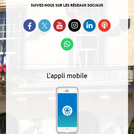
SUIVEZ-NOUS SUR LES RÉSEAUX SOCIAUX
Suivez-nous sur Twitter
Retrouvez-nous sur Facebook
Suivez-nous sur YouTube
Suivez-nous sur
Retrouvez-
Ecoutez
Instagram
nous sur
nos
Linkedin
Podcasts
Suivez-nous sur
WhatsApp
L'appli mobile