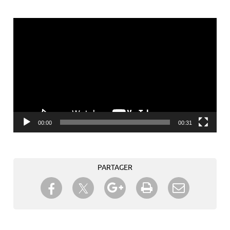
Lecteur
vidéo
00:00
00:31
PARTAGER
Partager sur Twitter
Partager sur Facebook
Partager sur Google+
Imprimer
Envoyer à
un ami