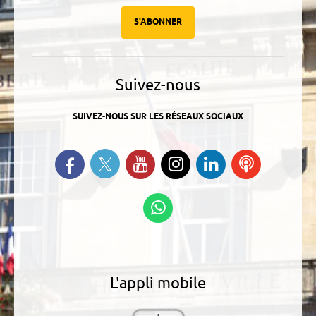
S'ABONNER
Suivez-nous
SUIVEZ-NOUS SUR LES RÉSEAUX SOCIAUX
Suivez-nous sur Twitter
Retrouvez-nous sur Facebook
Suivez-nous sur YouTube
Suivez-nous sur
Retrouvez-
Ecoutez
Instagram
nous sur
nos
Linkedin
Podcasts
Suivez-nous sur
WhatsApp
L'appli mobile