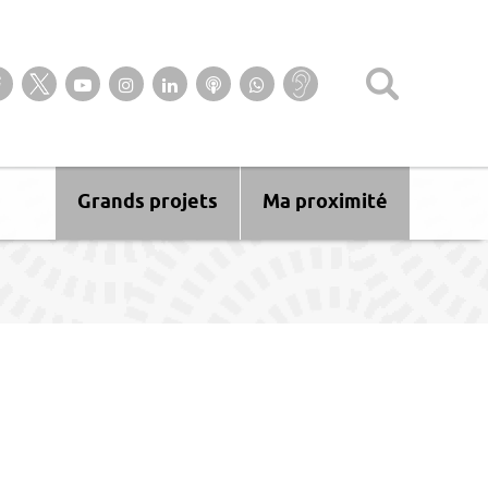
Suivez-nous sur notre page Facebook
Suivez-nous sur Twitter
Suivez-nous sur YouTube
Suivez-nous sur Instagram
Retrouvez-nous sur Linkedin
Ecoutez nos Podcasts
Suivez-nous sur
Baisse
WhatsApp
d’audition ?
Malentendant
? Sourd ?
Grands projets
Ma proximité