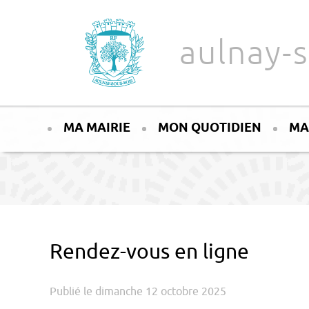
Aller au texte
Aller au menu
aulnay-s
Passer
Menu principal
au
MA MAIRIE
MON QUOTIDIEN
MA
contenu
Rendez-vous en ligne
Publié le dimanche 12 octobre 2025