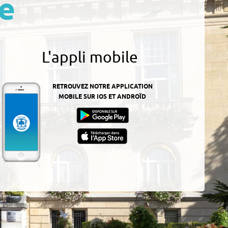
e
L'appli mobile
RETROUVEZ NOTRE APPLICATION
MOBILE SUR IOS ET ANDROÏD
z-
ur
App