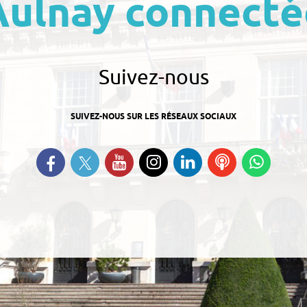
Aulnay connecté
Suivez-nous
SUIVEZ-NOUS SUR LES RÉSEAUX SOCIAUX
Suivez-nous sur Twitter
Retrouvez-nous sur Facebook
Suivez-nous sur YouTube
Suivez-nous sur
Retrouvez-nous
Ecoutez
Suive
Instagram
sur Linkedin
nos
nous s
Podcasts
Whats