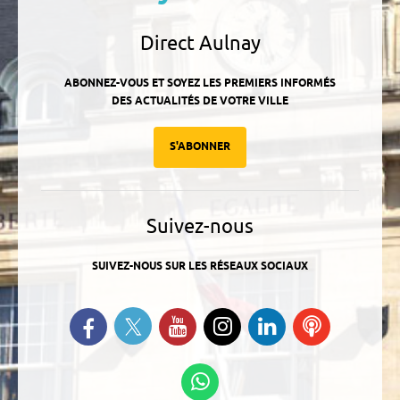
Direct Aulnay
ABONNEZ-VOUS ET SOYEZ LES PREMIERS INFORMÉS
DES ACTUALITÉS DE VOTRE VILLE
S'ABONNER
Suivez-nous
SUIVEZ-NOUS SUR LES RÉSEAUX SOCIAUX
Suivez-nous sur Twitter
Retrouvez-nous sur Facebook
Suivez-nous sur YouTube
Suivez-nous sur
Retrouvez-
Ecoutez
Instagram
nous sur
nos
Linkedin
Podcasts
Suivez-nous sur
WhatsApp