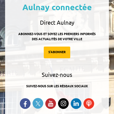
Aulnay connectée
Direct Aulnay
ABONNEZ-VOUS ET SOYEZ LES PREMIERS INFORMÉS
DES ACTUALITÉS DE VOTRE VILLE
S'ABONNER
Suivez-nous
SUIVEZ-NOUS SUR LES RÉSEAUX SOCIAUX
Suivez-nous sur Twitter
Retrouvez-nous sur Facebook
Suivez-nous sur YouTube
Suivez-nous sur
Retrouvez-
Ecoutez
Instagram
nous sur
nos
Linkedin
Podcasts