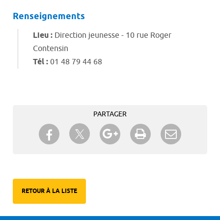
Renseignements
Lieu :
Direction jeunesse - 10 rue Roger
Contensin
Tél :
01 48 79 44 68
PARTAGER
Partager sur Twitter
Partager sur Facebook
Partager sur Google+
Imprimer
Envoyer à
un ami
RETOUR À LA LISTE