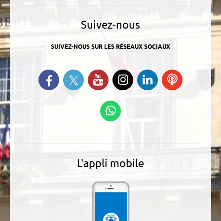
Suivez-nous
SUIVEZ-NOUS SUR LES RÉSEAUX SOCIAUX
Suivez-nous sur Twitter
Retrouvez-nous sur Facebook
Suivez-nous sur YouTube
Suivez-nous sur
Retrouvez-
Ecoutez
Instagram
nous sur
nos
Linkedin
Podcasts
Suivez-nous sur
WhatsApp
L'appli mobile