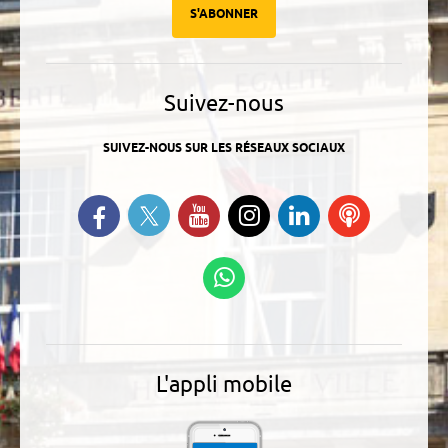
S'ABONNER
Suivez-nous
SUIVEZ-NOUS SUR LES RÉSEAUX SOCIAUX
Suivez-nous sur Twitter
Retrouvez-nous sur Facebook
Suivez-nous sur YouTube
Suivez-nous sur
Retrouvez-
Ecoutez
Instagram
nous sur
nos
Linkedin
Podcasts
Suivez-nous sur
WhatsApp
L'appli mobile