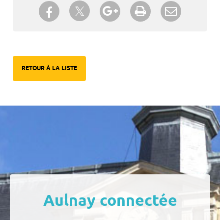
Partager sur Twitter
Partager sur Facebook
Partager sur Google+
Imprimer
Envoyer à
un ami
RETOUR À LA LISTE
Aulnay connectée