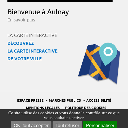
Bienvenue à Aulnay
En savoir plus
LA CARTE INTERACTIVE
DÉCOUVREZ
LA CARTE INTERACTIVE
DE VOTRE VILLE
-
-
ESPACE PRESSE
MARCHÉS PUBLICS
ACCESSIBILITÉ
-
-
MENTIONS LÉGALES
POLITIQUE DES COOKIES
Ce site utilise des cookies et vous donne le contrôle sur ce que
-
-
PORTAIL DÉLÉGUÉ À LA PROTECTION DES DONNÉES
PLAN DU SITE
vous souhaitez activer
-
GESTION DES COOKIES
OK, tout accepter
Tout refuser
Personnaliser