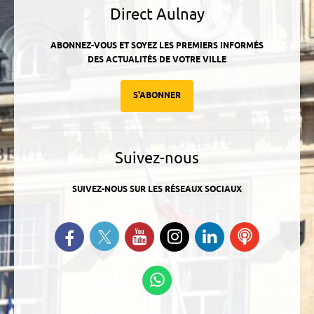
Direct Aulnay
ABONNEZ-VOUS ET SOYEZ LES PREMIERS INFORMÉS
DES ACTUALITÉS DE VOTRE VILLE
S'ABONNER
Suivez-nous
SUIVEZ-NOUS SUR LES RÉSEAUX SOCIAUX
Suivez-nous sur Twitter
Retrouvez-nous sur Facebook
Suivez-nous sur YouTube
Suivez-nous sur
Retrouvez-
Ecoutez
Instagram
nous sur
nos
Linkedin
Podcasts
Suivez-nous sur
WhatsApp