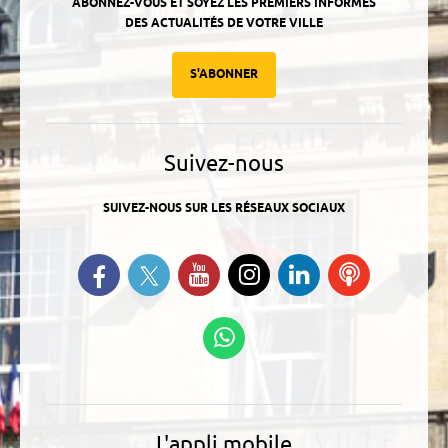
ABONNEZ-VOUS ET SOYEZ LES PREMIERS INFORMÉS
DES ACTUALITÉS DE VOTRE VILLE
S'ABONNER
Suivez-nous
SUIVEZ-NOUS SUR LES RÉSEAUX SOCIAUX
Suivez-nous sur Twitter
Retrouvez-nous sur Facebook
Suivez-nous sur YouTube
Suivez-nous sur
Retrouvez-
Ecoutez
Instagram
nous sur
nos
Linkedin
Podcasts
Suivez-nous sur
WhatsApp
L'appli mobile