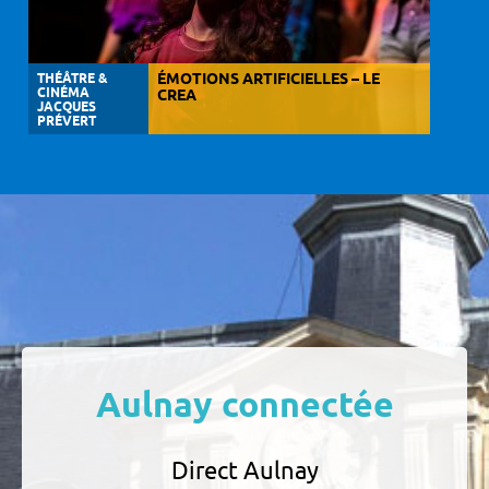
THÉÂTRE &
ÉMOTIONS ARTIFICIELLES – LE
CINÉMA
CREA
JACQUES
PRÉVERT
Aulnay connectée
Direct Aulnay