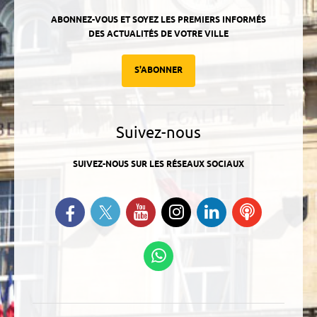
ABONNEZ-VOUS ET SOYEZ LES PREMIERS INFORMÉS
DES ACTUALITÉS DE VOTRE VILLE
S'ABONNER
Suivez-nous
SUIVEZ-NOUS SUR LES RÉSEAUX SOCIAUX
Suivez-nous sur Twitter
Retrouvez-nous sur Facebook
Suivez-nous sur YouTube
Suivez-nous sur
Retrouvez-
Ecoutez
Instagram
nous sur
nos
Linkedin
Podcasts
Suivez-nous sur
WhatsApp