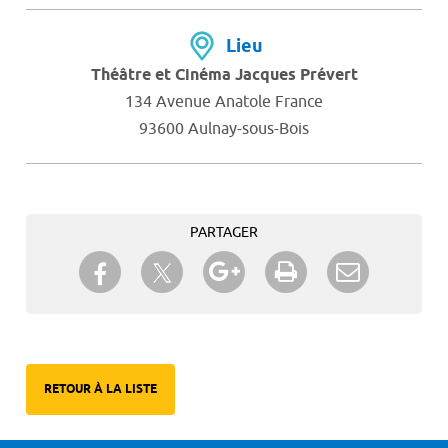
Lieu
Théâtre et Cinéma Jacques Prévert
134 Avenue Anatole France
93600 Aulnay-sous-Bois
PARTAGER
Partager sur Twitter
Partager sur Facebook
Partager sur Google+
Imprimer
Envoyer à
un ami
RETOUR À LA LISTE