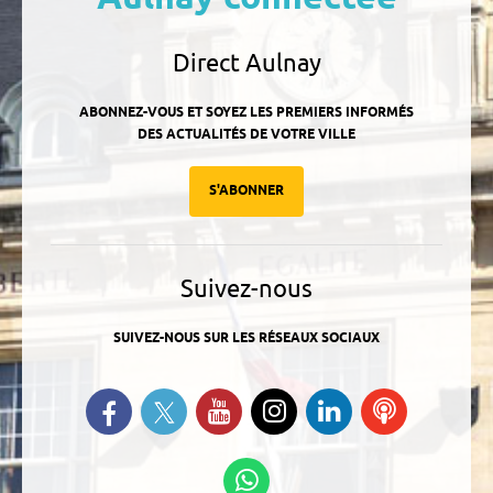
Direct Aulnay
ABONNEZ-VOUS ET SOYEZ LES PREMIERS INFORMÉS
DES ACTUALITÉS DE VOTRE VILLE
S'ABONNER
Suivez-nous
SUIVEZ-NOUS SUR LES RÉSEAUX SOCIAUX
Suivez-nous sur Twitter
Retrouvez-nous sur Facebook
Suivez-nous sur YouTube
Suivez-nous sur
Retrouvez-
Ecoutez
Instagram
nous sur
nos
Linkedin
Podcasts
Suivez-nous sur
WhatsApp