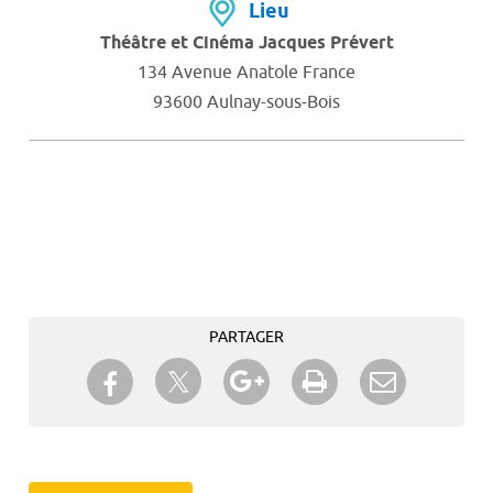
Lieu
Théâtre et Cinéma Jacques Prévert
134 Avenue Anatole France
93600 Aulnay-sous-Bois
PARTAGER
Partager sur Twitter
Partager sur Facebook
Partager sur Google+
Imprimer
Envoyer à
un ami