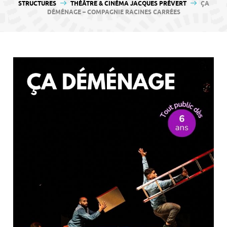
contenu
STRUCTURES
THÉÂTRE & CINÉMA JACQUES PRÉVERT
ÇA
DÉMÉNAGE – COMPAGNIE RACINES CARRÉES