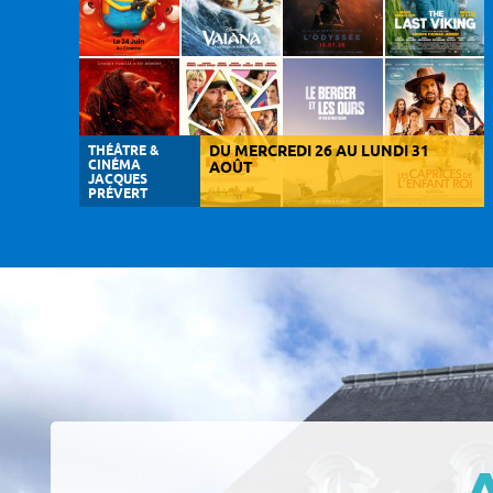
THÉÂTRE &
DU MERCREDI 26 AU LUNDI 31
CINÉMA
AOÛT
JACQUES
PRÉVERT