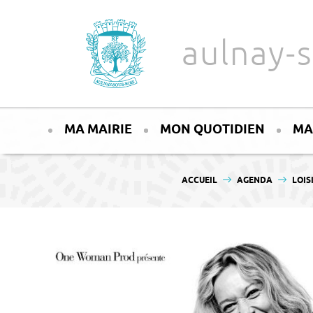
Aller au texte
Aller au menu
aulnay-s
Passer
Menu principal
au
MA MAIRIE
MON QUOTIDIEN
MA
contenu
VOUS ÊTES ICI :
ACCUEIL
AGENDA
LOIS