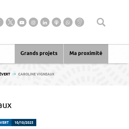
Suivez-nous sur notre page Facebook
Suivez-nous sur Twitter
Suivez-nous sur YouTube
Suivez-nous sur Instagram
Retrouvez-nous sur Linkedin
Ecoutez nos Podcasts
Suivez-nous sur
Baisse
WhatsApp
d’audition ?
Malentendant
? Sourd ?
Grands projets
Ma proximité
ÉVERT
CAROLINE VIGNEAUX
aux
ÉVERT
10/10/2025