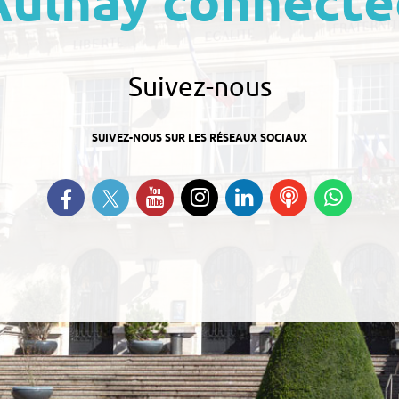
Aulnay connecté
Suivez-nous
SUIVEZ-NOUS SUR LES RÉSEAUX SOCIAUX
Suivez-nous sur Twitter
Retrouvez-nous sur Facebook
Suivez-nous sur YouTube
Suivez-nous sur
Retrouvez-nous
Ecoutez
Suive
Instagram
sur Linkedin
nos
nous s
Podcasts
Whats