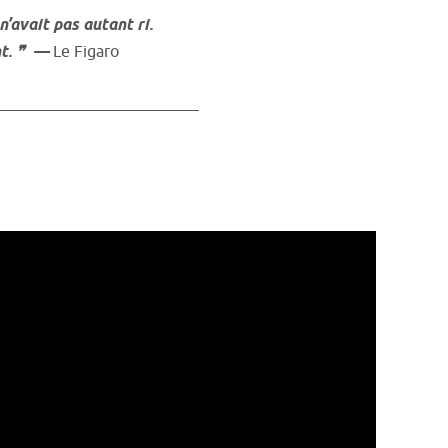
n’avait pas autant ri.
nt. ❞ —
Le Figaro
_________________________