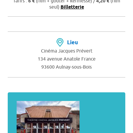
Tarifs :
6 €
(film + goûter + kermesse) /
4,20 €
(film
seul)
Billetterie
Lieu
Cinéma Jacques Prévert
134 avenue Anatole France
93600 Aulnay-sous-Bois