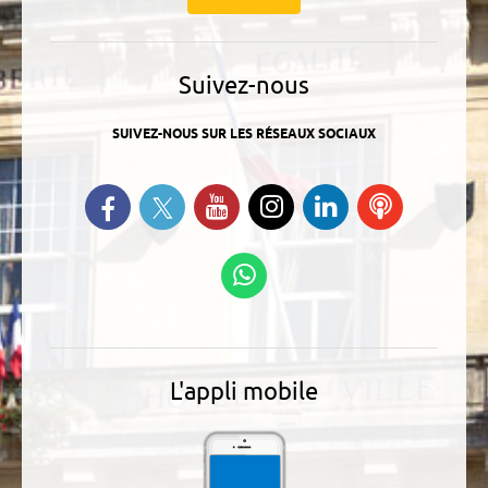
Suivez-nous
SUIVEZ-NOUS SUR LES RÉSEAUX SOCIAUX
Suivez-nous sur Twitter
Retrouvez-nous sur Facebook
Suivez-nous sur YouTube
Suivez-nous sur
Retrouvez-
Ecoutez
Instagram
nous sur
nos
Linkedin
Podcasts
Suivez-nous sur
WhatsApp
L'appli mobile