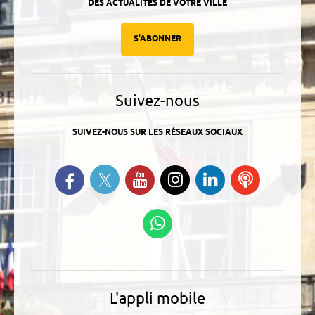
DES ACTUALITÉS DE VOTRE VILLE
S'ABONNER
Suivez-nous
SUIVEZ-NOUS SUR LES RÉSEAUX SOCIAUX
Suivez-nous sur Twitter
Retrouvez-nous sur Facebook
Suivez-nous sur YouTube
Suivez-nous sur
Retrouvez-
Ecoutez
Instagram
nous sur
nos
Linkedin
Podcasts
Suivez-nous sur
WhatsApp
L'appli mobile