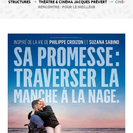
contenu
STRUCTURES
THÉÂTRE & CINÉMA JACQUES PRÉVERT
CINÉ-
RENCONTRE : POUR LE MEILLEUR