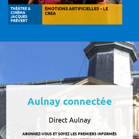
THÉÂTRE &
ÉMOTIONS ARTIFICIELLES – LE
CINÉMA
CREA
JACQUES
PRÉVERT
Aulnay connectée
Direct Aulnay
ABONNEZ-VOUS ET SOYEZ LES PREMIERS INFORMÉS