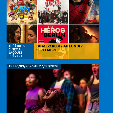
THÉÂTRE &
DU MERCREDI 2 AU LUNDI 7
CINÉMA
SEPTEMBRE
JACQUES
PRÉVERT
Du 26/09/2026 au 27/09/2026