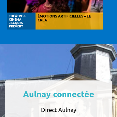
THÉÂTRE &
ÉMOTIONS ARTIFICIELLES – LE
CINÉMA
CREA
JACQUES
PRÉVERT
Aulnay connectée
Direct Aulnay