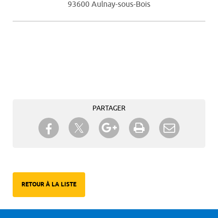
93600 Aulnay-sous-Bois
PARTAGER
Partager sur Twitter
Partager sur Facebook
Partager sur Google+
Imprimer
Envoyer à
un ami
RETOUR À LA LISTE