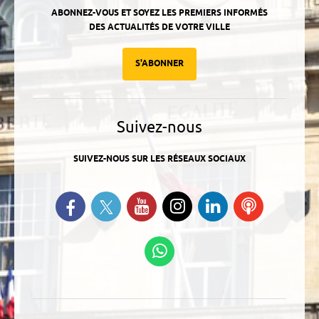
ABONNEZ-VOUS ET SOYEZ LES PREMIERS INFORMÉS
DES ACTUALITÉS DE VOTRE VILLE
S'ABONNER
Suivez-nous
SUIVEZ-NOUS SUR LES RÉSEAUX SOCIAUX
Suivez-nous sur Twitter
Retrouvez-nous sur Facebook
Suivez-nous sur YouTube
Suivez-nous sur
Retrouvez-
Ecoutez
Instagram
nous sur
nos
Linkedin
Podcasts
Suivez-nous sur
WhatsApp