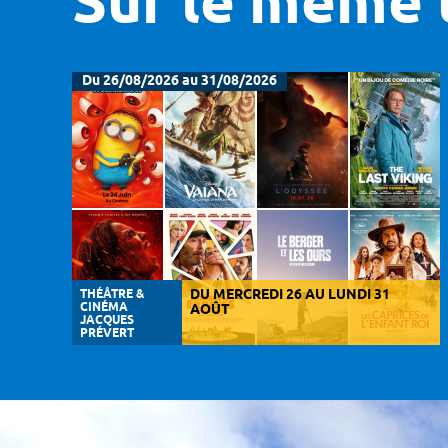
Sur le même 
Du 26/08/2026 au 31/08/2026
THÉÂTRE &
DU MERCREDI 26 AU LUNDI 31
CINÉMA
AOÛT
JACQUES
PRÉVERT