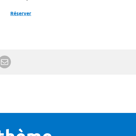
Réserver
r Google+
rimer
Envoyer à un ami