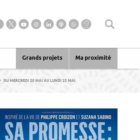
Suivez-nous sur notre page Facebook
Suivez-nous sur Twitter
Suivez-nous sur YouTube
Suivez-nous sur Instagram
Retrouvez-nous sur Linkedin
Ecoutez nos Podcasts
Suivez-nous sur
Baisse
WhatsApp
d’audition ?
Malentendant
? Sourd ?
Grands projets
Ma proximité
DU MERCREDI 20 MAI AU LUNDI 25 MAI