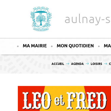
Aller au texte
Aller au menu
aulnay-s
Passer
Menu principal
au
MA MAIRIE
MON QUOTIDIEN
MA
contenu
VOUS ÊTES ICI :
ACCUEIL
AGENDA
LOISIRS
C