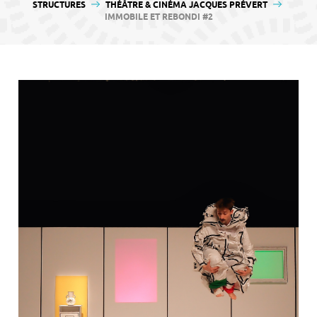
contenu
STRUCTURES
THÉÂTRE & CINÉMA JACQUES PRÉVERT
IMMOBILE ET REBONDI #2