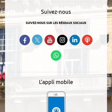
Suivez-nous
SUIVEZ-NOUS SUR LES RÉSEAUX SOCIAUX
Suivez-nous sur Twitter
Retrouvez-nous sur Facebook
Suivez-nous sur YouTube
Suivez-nous sur
Retrouvez-
Ecoutez
Instagram
nous sur
nos
Linkedin
Podcasts
Suivez-nous sur
WhatsApp
L'appli mobile