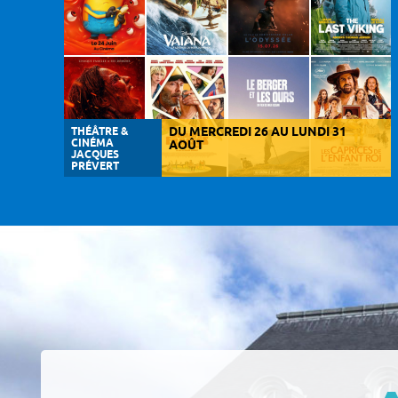
THÉÂTRE &
DU MERCREDI 26 AU LUNDI 31
CINÉMA
AOÛT
JACQUES
PRÉVERT