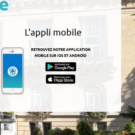
e
L'appli mobile
RETROUVEZ NOTRE APPLICATION
MOBILE SUR IOS ET ANDROÏD
z-
ur
App