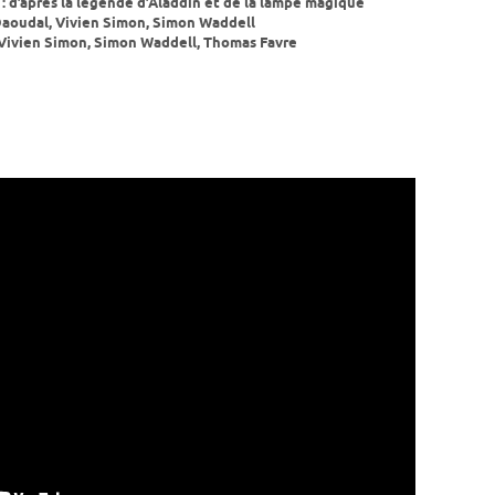
: d’après la légende d’Aladdin et de la lampe magique
Daoudal, Vivien Simon, Simon Waddell
 Vivien Simon, Simon Waddell, Thomas Favre