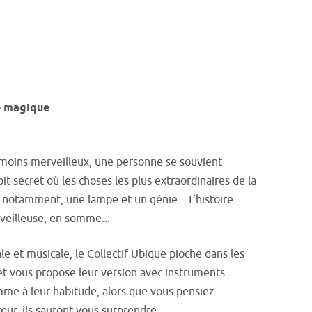
e magique
oins merveilleux, une personne se souvient
oit secret où les choses les plus extraordinaires de la
t notamment, une lampe et un génie... L’histoire
veilleuse, en somme...
le et musicale, le Collectif Ubique pioche dans les
et vous propose leur version avec instruments
mme à leur habitude, alors que vous pensiez
œur, ils sauront vous surprendre...