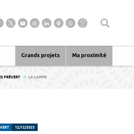
Suivez-nous sur notre page Facebook
Suivez-nous sur Twitter
Suivez-nous sur YouTube
Suivez-nous sur Instagram
Retrouvez-nous sur Linkedin
Ecoutez nos Podcasts
Suivez-nous sur
Baisse
WhatsApp
d’audition ?
Malentendant
? Sourd ?
Grands projets
Ma proximité
ES PRÉVERT
LA LAMPE
ÉVERT
12/12/2025