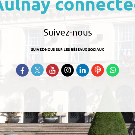
Aulnay connecté
Suivez-nous
SUIVEZ-NOUS SUR LES RÉSEAUX SOCIAUX
Suivez-nous sur Twitter
Retrouvez-nous sur Facebook
Suivez-nous sur YouTube
Suivez-nous sur
Retrouvez-nous
Ecoutez
Suive
Instagram
sur Linkedin
nos
nous s
Podcasts
Whats