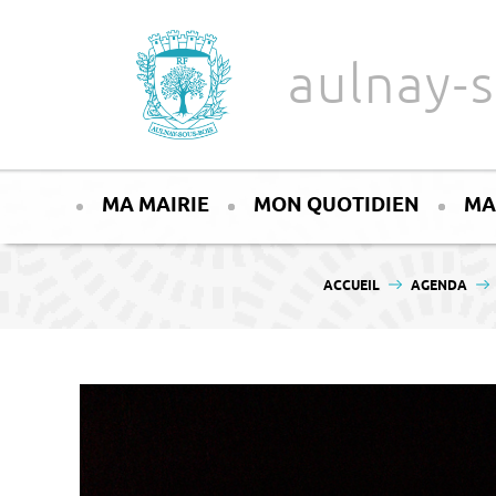
Aller au texte
Aller au menu
aulnay-s
Passer
Menu principal
au
MA MAIRIE
MON QUOTIDIEN
MA
contenu
VOUS ÊTES ICI :
ACCUEIL
AGENDA