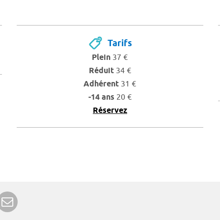
Tarifs
Plein
37 €
Réduit
34 €
Adhérent
31 €
-14 ans
20 €
Réservez
r Google+
rimer
Envoyer à un ami