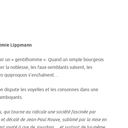
rémie Lippmann
enir un « gentilhomme ». Quand un simple bourgeois
er la noblesse, les faux-semblants valsent, les
 les quiproquos s’enchaînent…
on dispute les voyelles et les consonnes dans une
lamboyants.
 qui tourne au ridicule une société fascinée par
re et décalé de Jean-Paul Rouve, sublimé par la mise en
st invité à rire de Jourdain… et surtout de lui-même.