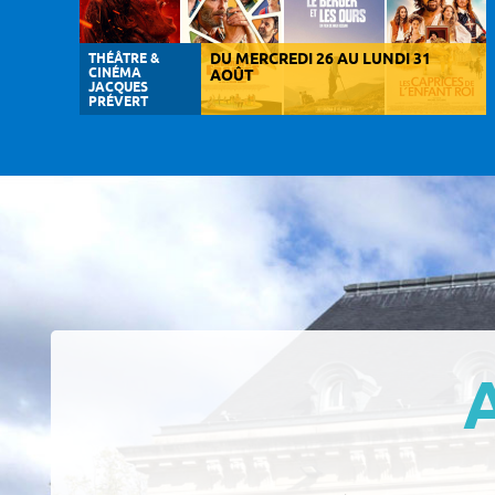
THÉÂTRE &
DU MERCREDI 26 AU LUNDI 31
CINÉMA
AOÛT
JACQUES
PRÉVERT