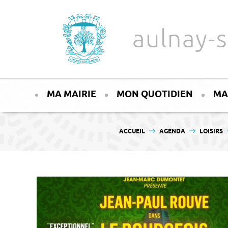
Aller au texte
Aller au menu
aulnay-s
Passer
Menu principal
au
MA MAIRIE
MON QUOTIDIEN
MA
contenu
VOUS ÊTES ICI :
ACCUEIL
AGENDA
LOISIRS