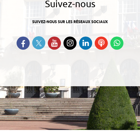
Suivez-nous
SUIVEZ-NOUS SUR LES RÉSEAUX SOCIAUX
Suivez-nous sur Twitter
Retrouvez-nous sur Facebook
Suivez-nous sur YouTube
Suivez-nous sur
Retrouvez-nous
Ecoutez
Suive
Instagram
sur Linkedin
nos
nous s
Podcasts
Whats