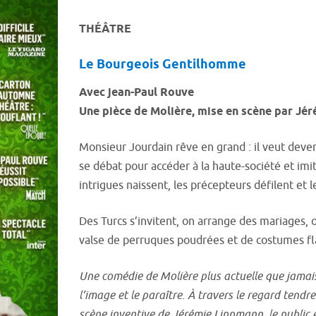
THÉÂTRE
Le Bourgeois Gentilhomme
Avec jean-Paul Rouve
Une pièce de Molière, mise en scène par Jé
Monsieur Jourdain rêve en grand : il veut dev
se débat pour accéder à la haute-société et imit
intrigues naissent, les précepteurs défilent et
Des Turcs s’invitent, on arrange des mariages, 
valse de perruques poudrées et de costumes f
Une comédie de Molière plus actuelle que jamais,
l’image et le paraître. À travers le regard tend
scène inventive de Jérémie Lippmann, le public e