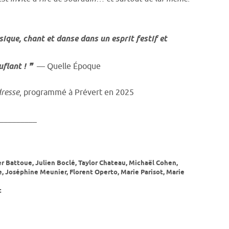
ique, chant et danse dans un esprit festif et
uflant ! ❞
— Quelle Époque
dresse
, programmé à Prévert en 2025
_________
r Battoue, Julien Boclé, Taylor Chateau, Michaël Cohen,
, Joséphine Meunier, Florent Operto, Marie Parisot, Marie
t