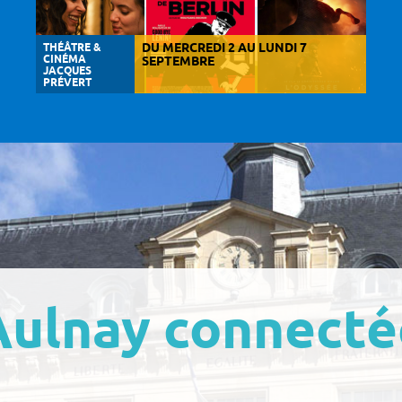
THÉÂTRE &
DU MERCREDI 2 AU LUNDI 7
CINÉMA
SEPTEMBRE
JACQUES
PRÉVERT
Aulnay connecté