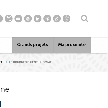
Suivez-nous sur notre page Facebook
Suivez-nous sur Twitter
Suivez-nous sur YouTube
Suivez-nous sur Instagram
Retrouvez-nous sur Linkedin
Ecoutez nos Podcasts
Suivez-nous sur
Baisse
WhatsApp
d’audition ?
Malentendant
? Sourd ?
Grands projets
Ma proximité
RT
LE BOURGEOIS GENTILHOMME
mme