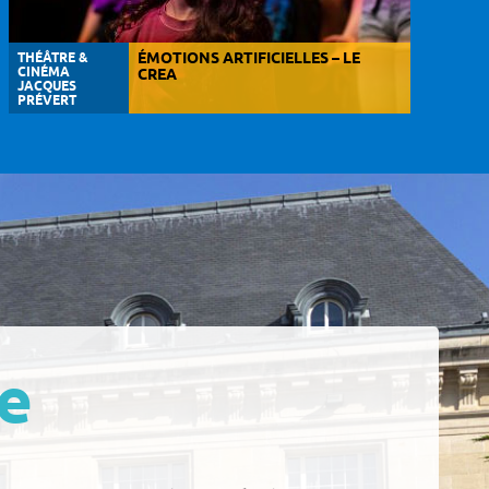
THÉÂTRE &
ÉMOTIONS ARTIFICIELLES – LE
CINÉMA
CREA
JACQUES
PRÉVERT
e