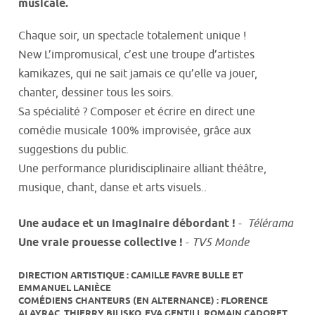
musicale.
Chaque soir, un spectacle totalement unique !
New L’impromusical, c’est une troupe d’artistes
kamikazes, qui ne sait jamais ce qu’elle va jouer,
chanter, dessiner tous les soirs.
Sa spécialité ? Composer et écrire en direct une
comédie musicale 100% improvisée, grâce aux
suggestions du public.
Une performance pluridisciplinaire alliant théâtre,
musique, chant, danse et arts visuels..
Une audace et un imaginaire débordant !
-
Télérama
Une vraie prouesse collective !
-
TV5 Monde
DIRECTION ARTISTIQUE : CAMILLE FAVRE BULLE ET
EMMANUEL LANIÈCE
COMÉDIENS CHANTEURS (EN ALTERNANCE) : FLORENCE
ALAYRAC, THIERRY BILISKO, EVA GENTILI, ROMAIN CADORET,