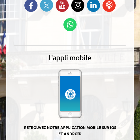
Suivez-nous sur Twitter
Retrouvez-nous sur Facebook
Suivez-nous sur YouTube
Suivez-nous sur
Retrouvez-
Ecoutez
Instagram
nous sur
nos
Linkedin
Podcasts
Suivez-nous sur
WhatsApp
L'appli mobile
RETROUVEZ NOTRE APPLICATION MOBILE SUR IOS
ET ANDROÏD