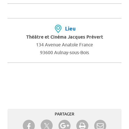
Lieu
Théâtre et Cinéma Jacques Prévert
134 Avenue Anatole France
93600 Aulnay-sous-Bois
PARTAGER
Partager sur Twitter
Partager sur Facebook
Partager sur Google+
Imprimer
Envoyer à
un ami