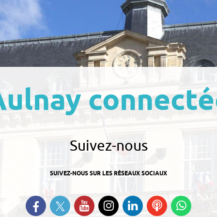
Aulnay connecté
Suivez-nous
SUIVEZ-NOUS SUR LES RÉSEAUX SOCIAUX
Suivez-nous sur Twitter
Retrouvez-nous sur Facebook
Suivez-nous sur YouTube
Suivez-nous sur
Retrouvez-nous
Ecoutez
Suive
Instagram
sur Linkedin
nos
nous s