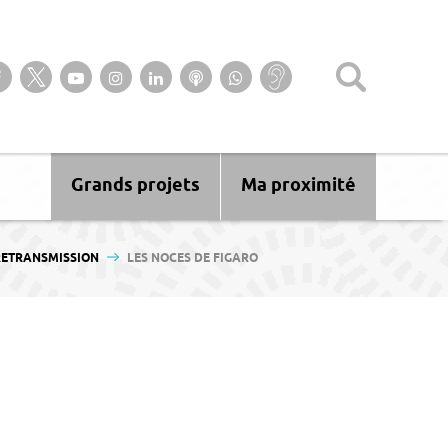
Suivez-nous sur notre page Facebook
Suivez-nous sur Twitter
Suivez-nous sur YouTube
Suivez-nous sur Instagram
Retrouvez-nous sur Linkedin
Ecoutez nos Podcasts
Suivez-nous sur
Baisse
WhatsApp
d’audition ?
Malentendant
? Sourd ?
Grands projets
Ma proximité
RETRANSMISSION
LES NOCES DE FIGARO