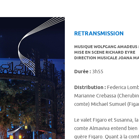
RETRANSMISSION
MUSIQUE WOLFGANG AMADEUS
MISE EN SCENE RICHARD EYRE
DIRECTION MUSICALE JOANA M
Durée :
3h55
Distribution :
Federica Lomba
Marianne Crebassa (Cherubino
comte) Michael Sumuel (Figar
Le valet Figaro et Susanna, l
comte Almaviva entend bien p
guère Figaro. Quant à la comt