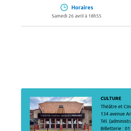
Horaires
Samedi 26 avril à 18h55
CULTURE
Théâtre et Ci
134 avenue An
Tél. (administr
Billetterie : 0