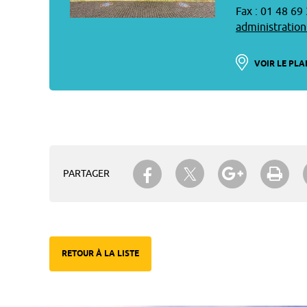
Fax : 01 48 69
administration
VOIR LE PLA
Partager sur Twitter
Partager sur Facebook
Partager su
Imp
PARTAGER
RETOUR À LA LISTE