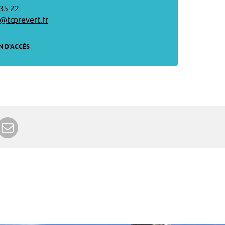
 35 22
@tcprevert.fr
N D'ACCÈS
r Google+
rimer
Envoyer à un ami