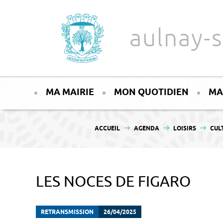
Aller au texte
Aller au menu
aulnay-s
Passer
Menu principal
au
MA MAIRIE
MON QUOTIDIEN
MA
contenu
VOUS ÊTES ICI :
ACCUEIL
AGENDA
LOISIRS
CUL
LES NOCES DE FIGARO
RETRANSMISSION
26/04/2025