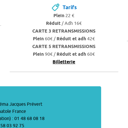
Tarifs
Plein
22 €
Réduit
/ Adh 16€
CARTE 3 RETRANSMISSIONS
Plein
60€ /
Réduit et adh
42€
CARTE 5 RETRANSMISSIONS
Plein
90€ /
Réduit et adh
60€
Billetterie
néma Jacques Prévert
atole France
ation) : 01 48 68 08 18
1 58 03 92 75