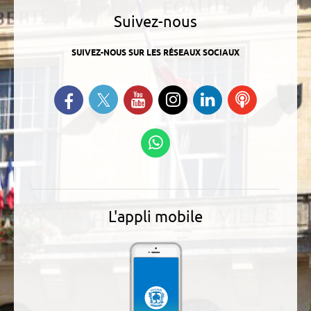
Suivez-nous
SUIVEZ-NOUS SUR LES RÉSEAUX SOCIAUX
Suivez-nous sur Twitter
Retrouvez-nous sur Facebook
Suivez-nous sur YouTube
Suivez-nous sur
Retrouvez-
Ecoutez
Instagram
nous sur
nos
Linkedin
Podcasts
Suivez-nous sur
WhatsApp
L'appli mobile