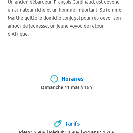
Un ancien débardeur, François Cardinaud, est devenu
un armateur riche et un homme important. Sa femme
Marthe quitte le domicile conjugal pour retrouver son
amour de jeunesse, un jeune voyou de retour
d’Afrique.
Horaires
Dimanche 11 mai
à 16h
Tarifs
Plein :
5,90€
Ι Réduit :
4,90€
Ι -14 ans :
4,20€