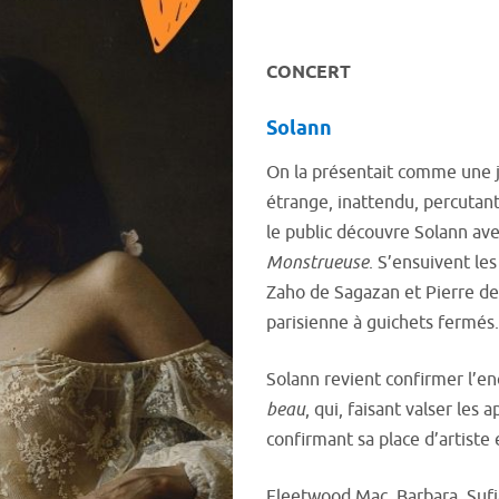
CONCERT
Solann
On la présentait comme une jo
étrange, inattendu, percutant,
le public découvre Solann av
Monstrueuse
. S’ensuivent le
Zaho de Sagazan et Pierre de
parisienne à guichets fermés
Solann revient confirmer l’e
beau
, qui, faisant valser les
confirmant sa place d’artist
Fleetwood Mac, Barbara, Sufjan