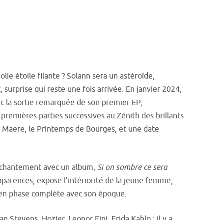
lie étoile filante ? Solann sera un astéroïde,
 surprise qui reste une fois arrivée. En janvier 2024,
ec la sortie remarquée de son premier EP,
s premières parties successives au Zénith des brillants
 Maere, le Printemps de Bourges, et une date
.
nchantement avec un album,
Si on sombre ce sera
 apparences, expose l’intériorité de la jeune femme,
e en phase complète avec son époque.
 Stevens, Hozier, Leonor Fini, Frida Kahlo : il y a