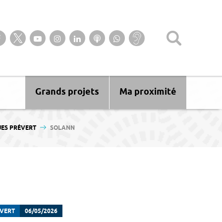
Suivez-nous sur notre page Facebook
Suivez-nous sur Twitter
Suivez-nous sur YouTube
Suivez-nous sur Instagram
Retrouvez-nous sur Linkedin
Ecoutez nos Podcasts
Suivez-nous sur
Baisse
WhatsApp
d’audition ?
Malentendant
? Sourd ?
Grands projets
Ma proximité
UES PRÉVERT
SOLANN
ÉVERT
06/05/2026