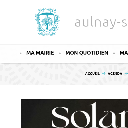
Aller au texte
Aller au menu
aulnay-s
Passer
Menu principal
au
MA MAIRIE
MON QUOTIDIEN
MA
contenu
VOUS ÊTES ICI :
ACCUEIL
AGENDA