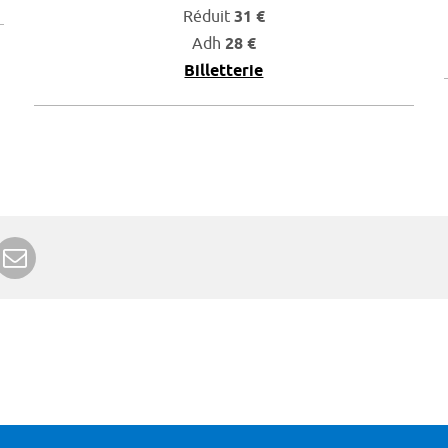
Réduit
31 €
Adh
28 €
Billetterie
r Google+
rimer
Envoyer à un ami