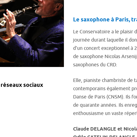
Le saxophone à Paris, t
Le Conservatoire a le plaisir 
j
ournée durant laquelle il do
d'un concert exceptionnel à 
de saxophone Nicolas Arsenije
saxophones du CRD.
Elle, pianiste chambriste de t
s réseaux sociaux
contemporains également pro
Danse de Paris (CNSM). Ils fo
de quarante années. Ils enreg
enthousiasme un vaste réperto
Claude DELANGLE et
Nicol