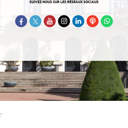
SUIVEZ-NOUS SUR LES RÉSEAUX SOCIAUX
Suivez-nous sur Twitter
Retrouvez-nous sur Facebook
Suivez-nous sur YouTube
Suivez-nous sur
Retrouvez-nous
Ecoutez
Suive
Instagram
sur Linkedin
nos
nous s
Podcasts
Whats
r