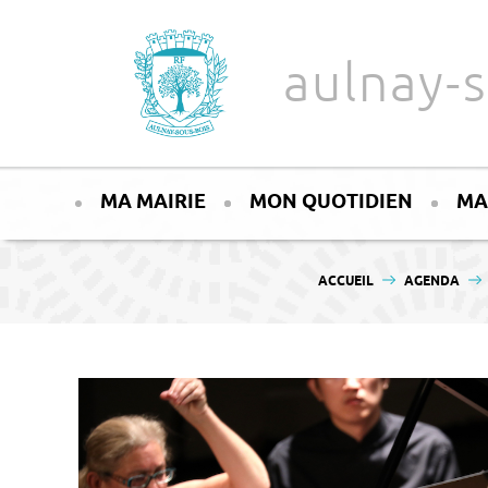
Aller au texte
Aller au menu
aulnay-s
Passer
Menu principal
au
MA MAIRIE
MON QUOTIDIEN
MA
contenu
VOUS ÊTES ICI :
ACCUEIL
AGENDA