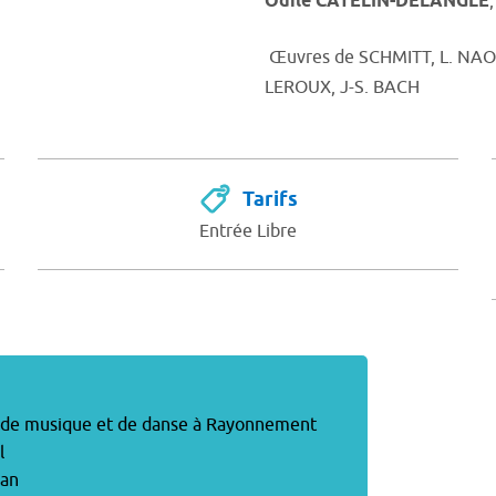
Odile CATELIN-DELANGLE
Œuvres de SCHMITT, L. NAO
LEROUX, J-S. BACH
Tarifs
Entrée Libre
 de musique et de danse à Rayonnement
l
ran