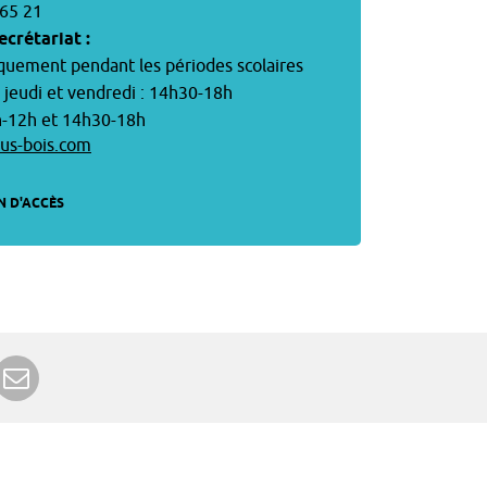
 65 21
ecrétariat :
quement pendant les périodes scolaires
, jeudi et vendredi : 14h30-18h
9h-12h et 14h30-18h
us-bois.com
N D'ACCÈS
r Google+
rimer
Envoyer à un ami