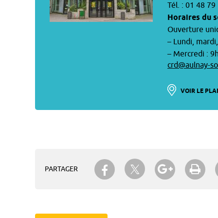
Tél. : 01 48 79
Horaires du s
Ouverture uni
– Lundi, mardi
– Mercredi : 
crd@aulnay-so
VOIR LE PLA
Partager sur Twitter
Partager sur Facebook
Partager su
Imp
PARTAGER