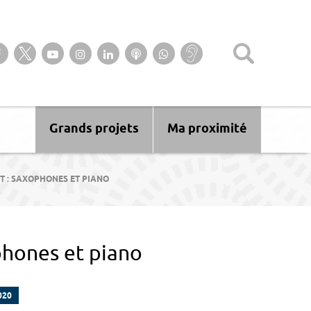
Suivez-nous sur notre page Facebook
Suivez-nous sur Twitter
Suivez-nous sur YouTube
Suivez-nous sur Instagram
Retrouvez-nous sur Linkedin
Ecoutez nos Podcasts
Suivez-nous sur
Baisse
WhatsApp
d’audition ?
Malentendant
? Sourd ?
Grands projets
Ma proximité
T : SAXOPHONES ET PIANO
phones et piano
020