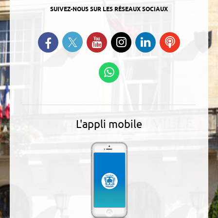
SUIVEZ-NOUS SUR LES RÉSEAUX SOCIAUX
Suivez-nous sur Twitter
Retrouvez-nous sur Facebook
Suivez-nous sur YouTube
Suivez-nous sur
Retrouvez-
Ecoutez
Instagram
nous sur
nos
Linkedin
Podcasts
Suivez-nous sur
WhatsApp
L'appli mobile