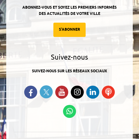
ABONNEZ-VOUS ET SOYEZ LES PREMIERS INFORMÉS
DES ACTUALITÉS DE VOTRE VILLE
S'ABONNER
Suivez-nous
SUIVEZ-NOUS SUR LES RÉSEAUX SOCIAUX
Suivez-nous sur Twitter
Retrouvez-nous sur Facebook
Suivez-nous sur YouTube
Suivez-nous sur
Retrouvez-
Ecoutez
Instagram
nous sur
nos
Linkedin
Podcasts
Suivez-nous sur
WhatsApp