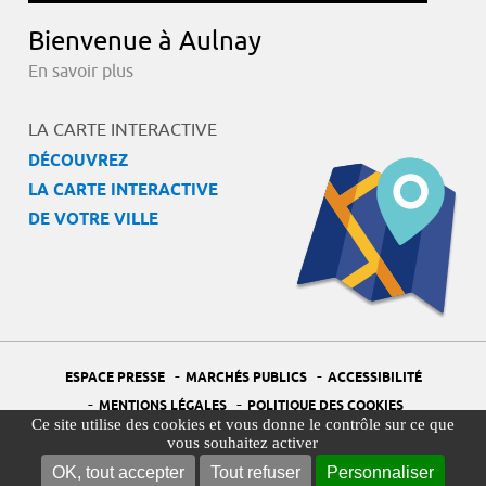
Bienvenue à Aulnay
En savoir plus
LA CARTE INTERACTIVE
DÉCOUVREZ
LA CARTE INTERACTIVE
DE VOTRE VILLE
-
-
ESPACE PRESSE
MARCHÉS PUBLICS
ACCESSIBILITÉ
-
-
MENTIONS LÉGALES
POLITIQUE DES COOKIES
Ce site utilise des cookies et vous donne le contrôle sur ce que
-
-
PORTAIL DÉLÉGUÉ À LA PROTECTION DES DONNÉES
PLAN DU SITE
vous souhaitez activer
-
GESTION DES COOKIES
OK, tout accepter
Tout refuser
Personnaliser