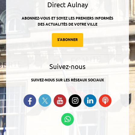
Direct Aulnay
ABONNEZ-VOUS ET SOYEZ LES PREMIERS INFORMÉS
DES ACTUALITÉS DE VOTRE VILLE
S'ABONNER
Suivez-nous
SUIVEZ-NOUS SUR LES RÉSEAUX SOCIAUX
Suivez-nous sur Twitter
Retrouvez-nous sur Facebook
Suivez-nous sur YouTube
Suivez-nous sur
Retrouvez-
Ecoutez
Instagram
nous sur
nos
Linkedin
Podcasts
Suivez-nous sur
WhatsApp