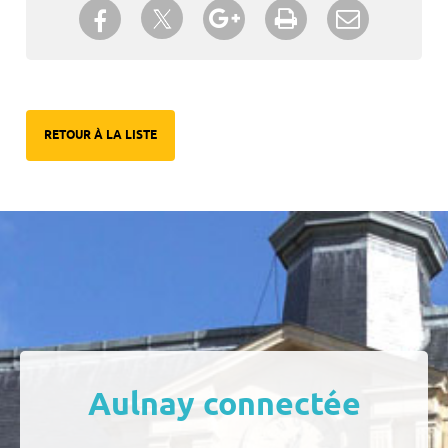
Partager sur Twitter
Partager sur Facebook
Partager sur Google+
Imprimer
Envoyer à
un ami
RETOUR À LA LISTE
Aulnay connectée