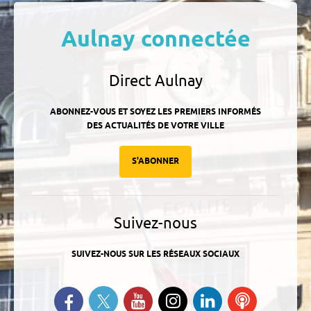
Aulnay connectée
Direct Aulnay
ABONNEZ-VOUS ET SOYEZ LES PREMIERS INFORMÉS
DES ACTUALITÉS DE VOTRE VILLE
S'ABONNER
Suivez-nous
SUIVEZ-NOUS SUR LES RÉSEAUX SOCIAUX
Suivez-nous sur Twitter
Retrouvez-nous sur Facebook
Suivez-nous sur YouTube
Suivez-nous sur
Retrouvez-
Ecoutez
Instagram
nous sur
nos