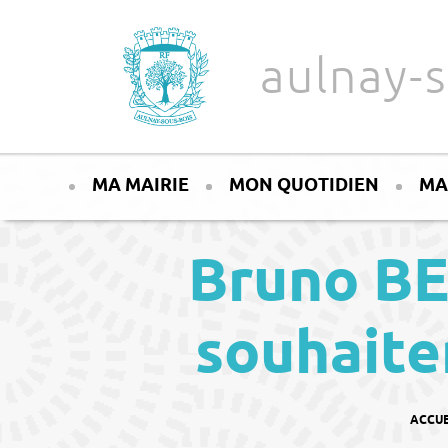
Aller au texte
Aller au menu
aulnay-s
Passer
Menu principal
au
MA MAIRIE
MON QUOTIDIEN
MA
contenu
Bruno BE
souhaite
VOUS Ê
ACCUE