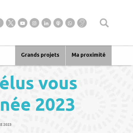
Suivez-nous sur notre page Facebook
Suivez-nous sur Twitter
Suivez-nous sur YouTube
Suivez-nous sur Instagram
Retrouvez-nous sur Linkedin
Ecoutez nos Podcasts
Suivez-nous sur
Baisse
WhatsApp
d’audition ?
Malentendant
? Sourd ?
Grands projets
Ma proximité
élus vous
nnée 2023
E 2023