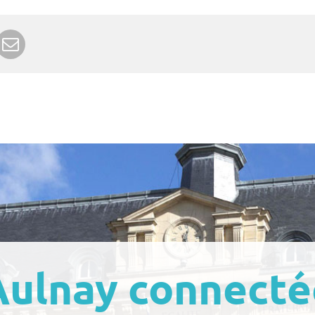
r Google+
rimer
Envoyer à un ami
Aulnay connecté