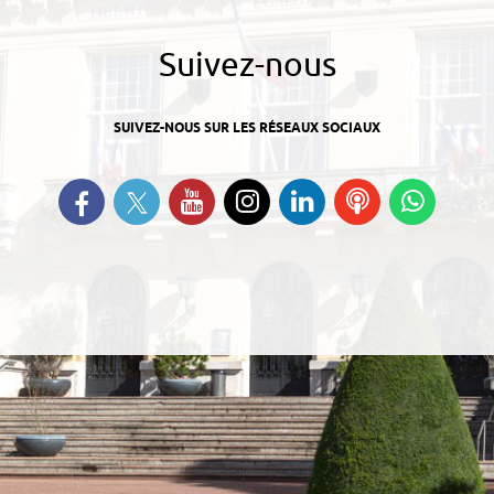
Suivez-nous
SUIVEZ-NOUS SUR LES RÉSEAUX SOCIAUX
Suivez-nous sur Twitter
Retrouvez-nous sur Facebook
Suivez-nous sur YouTube
Suivez-nous sur
Retrouvez-nous
Ecoutez
Suive
Instagram
sur Linkedin
nos
nous s
Podcasts
Whats