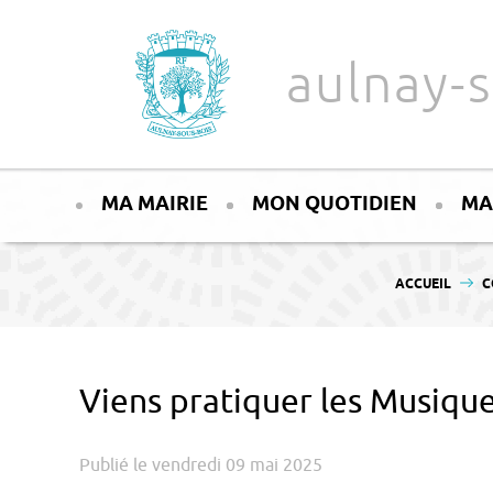
Aller au texte
Aller au menu
aulnay-s
Passer
Menu principal
au
MA MAIRIE
MON QUOTIDIEN
MA
contenu
VOUS ÊTES ICI :
ACCUEIL
C
Viens pratiquer les Musique
Publié le vendredi 09 mai 2025