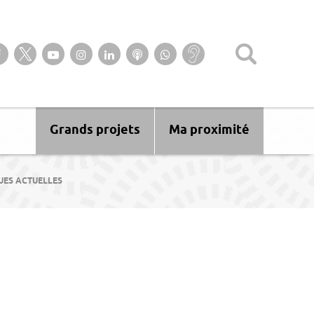
Suivez-nous sur notre page Facebook
Suivez-nous sur Twitter
Suivez-nous sur YouTube
Suivez-nous sur Instagram
Retrouvez-nous sur Linkedin
Ecoutez nos Podcasts
Suivez-nous sur
Baisse
WhatsApp
d’audition ?
Malentendant
? Sourd ?
Grands projets
Ma proximité
UES ACTUELLES