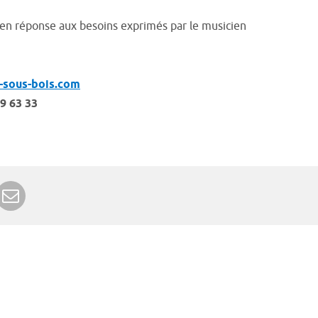
 en réponse aux besoins exprimés par le musicien
-sous-bois.com
9 63 33
r Google+
rimer
Envoyer à un ami