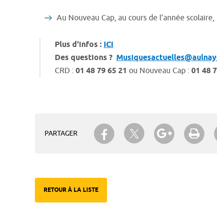
Au Nouveau Cap, au cours de l’année scolaire,
Plus d'infos
:
ICI
Des questions ?
Musiquesactuelles@aulnay
CRD :
01 48 79 65 21
ou Nouveau Cap :
01 48 7
Partager sur Twitter
Partager sur Facebook
Partager su
Imp
PARTAGER
RETOUR À LA LISTE