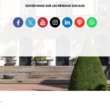
SUIVEZ-NOUS SUR LES RÉSEAUX SOCIAUX
Suivez-nous sur Twitter
Retrouvez-nous sur Facebook
Suivez-nous sur YouTube
Suivez-nous sur
Retrouvez-nous
Ecoutez
Suive
Instagram
sur Linkedin
nos
nous s
Podcasts
Whats
r