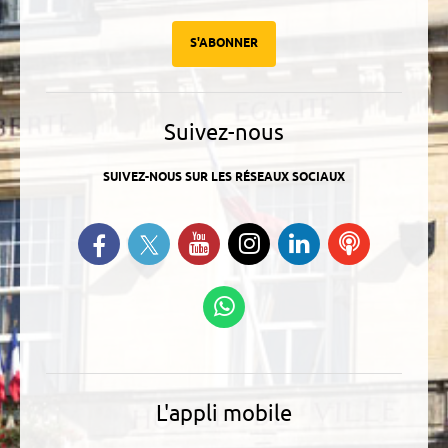
S'ABONNER
Suivez-nous
SUIVEZ-NOUS SUR LES RÉSEAUX SOCIAUX
Suivez-nous sur Twitter
Retrouvez-nous sur Facebook
Suivez-nous sur YouTube
Suivez-nous sur
Retrouvez-
Ecoutez
Instagram
nous sur
nos
Linkedin
Podcasts
Suivez-nous sur
WhatsApp
L'appli mobile