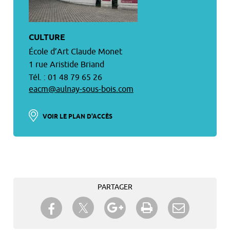
CULTURE
École d’Art Claude Monet
1 rue Aristide Briand
Tél. : 01 48 79 65 26
eacm@aulnay-sous-bois.com
VOIR LE PLAN D'ACCÈS
PARTAGER
Partager sur Twitter
Partager sur Facebook
Partager sur Google+
Imprimer
Envoyer à
un ami