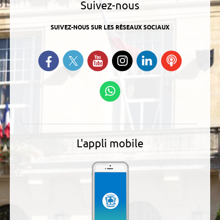
Suivez-nous
SUIVEZ-NOUS SUR LES RÉSEAUX SOCIAUX
Suivez-nous sur Twitter
Retrouvez-nous sur Facebook
Suivez-nous sur YouTube
Suivez-nous sur
Retrouvez-
Ecoutez
Instagram
nous sur
nos
Linkedin
Podcasts
Suivez-nous sur
WhatsApp
L'appli mobile