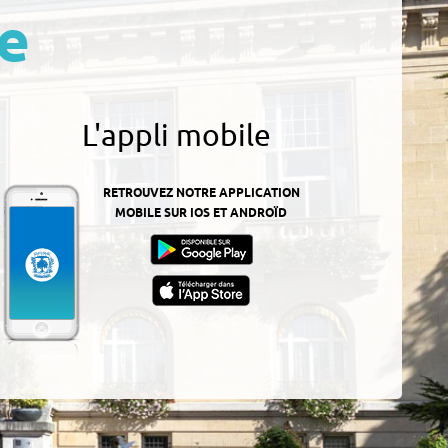
e
L'appli mobile
RETROUVEZ NOTRE APPLICATION
MOBILE SUR IOS ET ANDROÏD
z-
ur
App