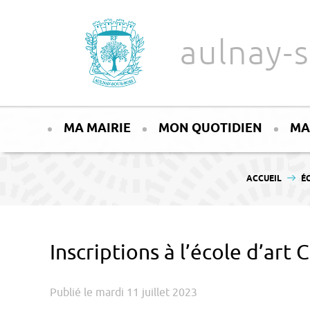
Aller au texte
Aller au menu
aulnay-s
Passer
Menu principal
au
MA MAIRIE
MON QUOTIDIEN
MA
contenu
VOUS ÊTES ICI :
ACCUEIL
É
Inscriptions à l’école d’ar
Publié le mardi 11 juillet 2023