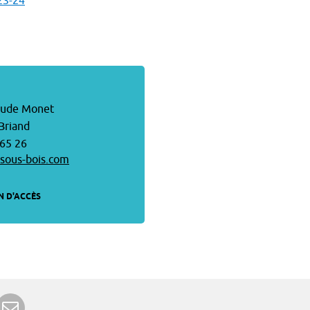
23-24
laude Monet
 Briand
 65 26
sous-bois.com
N D'ACCÈS
r Google+
rimer
Envoyer à un ami