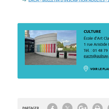
EACM - BULLETIN D'INSCRIPTION ADULTES - 
CULTURE
École d’Art C
1 rue Aristide
Tél. : 01 48 79
eacm@aulnay-
VOIR LE PLA
Partager sur Twitter
Partager sur Facebook
Partager su
Imp
PARTAGER