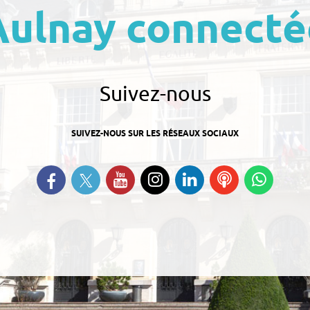
Aulnay connecté
Suivez-nous
SUIVEZ-NOUS SUR LES RÉSEAUX SOCIAUX
Suivez-nous sur Twitter
Retrouvez-nous sur Facebook
Suivez-nous sur YouTube
Suivez-nous sur
Retrouvez-nous
Ecoutez
Suive
Instagram
sur Linkedin
nos
nous s
Podcasts
Whats