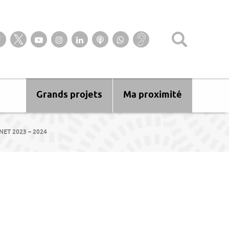
Suivez-nous sur notre page Facebook
Suivez-nous sur Twitter
Suivez-nous sur YouTube
Suivez-nous sur Instagram
Retrouvez-nous sur Linkedin
Ecoutez nos Podcasts
Suivez-nous sur
Baisse
WhatsApp
d’audition ?
Malentendant
? Sourd ?
Grands projets
Ma proximité
ET 2023 – 2024