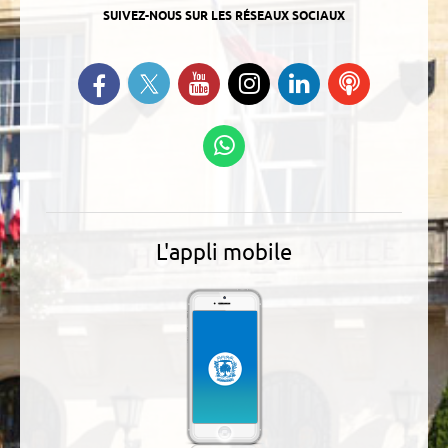
SUIVEZ-NOUS SUR LES RÉSEAUX SOCIAUX
Suivez-nous sur Twitter
Retrouvez-nous sur Facebook
Suivez-nous sur YouTube
Suivez-nous sur
Retrouvez-
Ecoutez
Instagram
nous sur
nos
Linkedin
Podcasts
Suivez-nous sur
WhatsApp
L'appli mobile