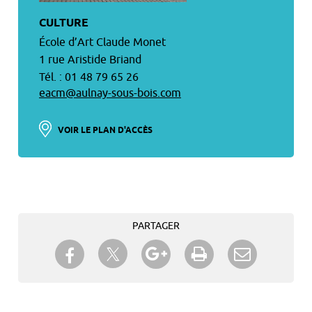
CULTURE
École d’Art Claude Monet
1 rue Aristide Briand
Tél. : 01 48 79 65 26
eacm@aulnay-sous-bois.com
VOIR LE PLAN D'ACCÈS
PARTAGER
Partager sur Twitter
Partager sur Facebook
Partager sur Google+
Imprimer
Envoyer à
un ami