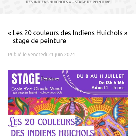
contenu
DES INDIENS HUICHOLS » – STAGE DE PEINTURE
« Les 20 couleurs des Indiens Huichols »
– stage de peinture
Publié le vendredi 21 juin 2024