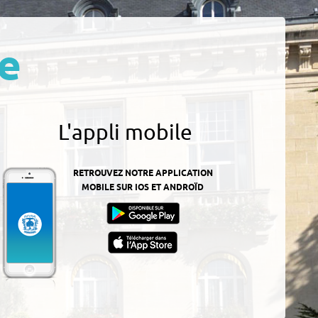
e
L'appli mobile
RETROUVEZ NOTRE APPLICATION
MOBILE SUR IOS ET ANDROÏD
z-
ur
App