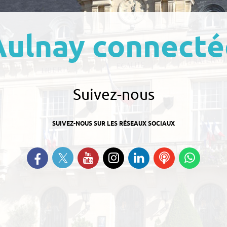
Aulnay connecté
Suivez-nous
SUIVEZ-NOUS SUR LES RÉSEAUX SOCIAUX
Suivez-nous sur Twitter
Retrouvez-nous sur Facebook
Suivez-nous sur YouTube
Suivez-nous sur
Retrouvez-nous
Ecoutez
Suive
Instagram
sur Linkedin
nos
nous s
Podcasts
Whats