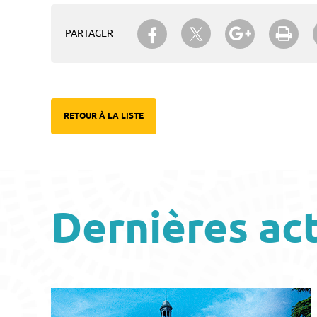
Partager sur Twitter
Partager sur Facebook
Partager su
Imp
PARTAGER
RETOUR À LA LISTE
Dernières ac