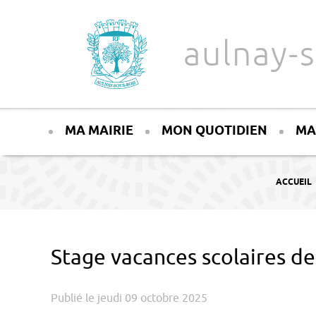
Aller au texte
Aller au menu
aulnay-s
Passer
Menu principal
au
MA MAIRIE
MON QUOTIDIEN
MA
contenu
VOUS ÊTES
ACCUEIL
Stage vacances scolaires de
Publié le jeudi 09 octobre 2025