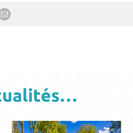
r Google+
rimer
Envoyer à un ami
tualités…