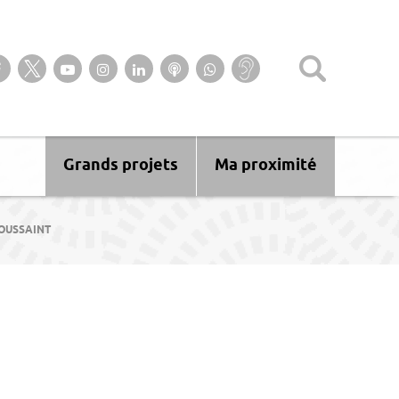
Suivez-nous sur notre page Facebook
Suivez-nous sur Twitter
Suivez-nous sur YouTube
Suivez-nous sur Instagram
Retrouvez-nous sur Linkedin
Ecoutez nos Podcasts
Suivez-nous sur
Baisse
WhatsApp
d’audition ?
Malentendant
? Sourd ?
Grands projets
Ma proximité
TOUSSAINT