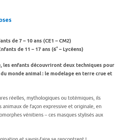
oses
ants de 7 – 10 ans (CE1 – CM2)
e
Enfants de 11 – 17 ans (6
– Lycéens)
e, les enfants découvriront deux techniques pour
 du monde animal : le modelage en terre crue et
gures réelles, mythologiques ou totémiques, ils
s animaux de façon expressive et originale, en
iomorphes vénitiens – ces masques stylisés aux
nation et savoir-faire se rencontrent !