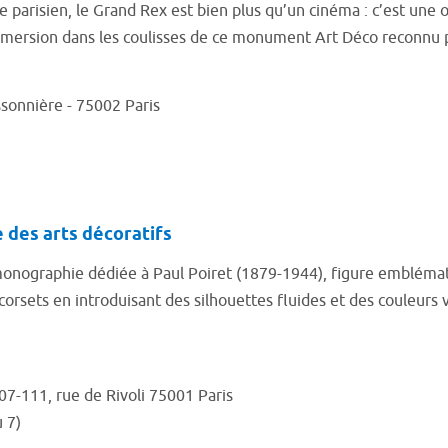
arisien, le Grand Rex est bien plus qu’un cinéma : c’est une œ
 immersion dans les coulisses de ce monument Art Déco reconnu p
sonnière - 75002 Paris
e des arts décoratifs
monographie dédiée à Paul Poiret (1879-1944), figure emblémat
orsets en introduisant des silhouettes fluides et des couleurs 
07-111, rue de Rivoli
75001 Paris
 7)