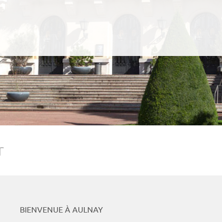
Podcasts
Whats
r
BIENVENUE À AULNAY