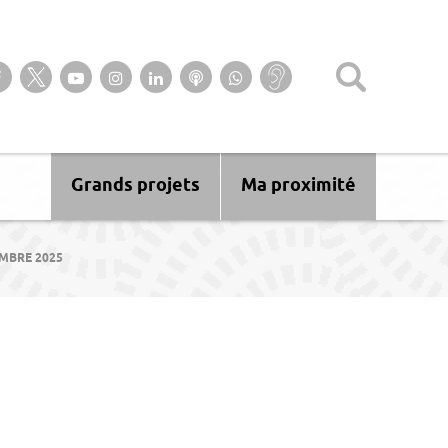
Suivez-nous sur notre page Facebook
Suivez-nous sur Twitter
Suivez-nous sur YouTube
Suivez-nous sur Instagram
Retrouvez-nous sur Linkedin
Ecoutez nos Podcasts
Suivez-nous sur
Baisse
WhatsApp
d’audition ?
Malentendant
? Sourd ?
Grands projets
Ma proximité
MBRE 2025