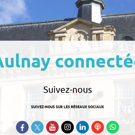
Aulnay connecté
Suivez-nous
SUIVEZ-NOUS SUR LES RÉSEAUX SOCIAUX
Suivez-nous sur Twitter
Retrouvez-nous sur Facebook
Suivez-nous sur YouTube
Suivez-nous sur
Retrouvez-nous
Ecoutez
Suive
Instagram
sur Linkedin
nos
nous s