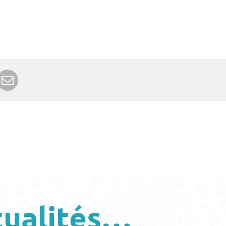
r Google+
rimer
Envoyer à un ami
tualités…