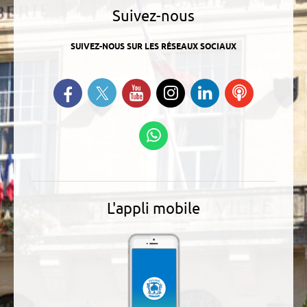
Suivez-nous
SUIVEZ-NOUS SUR LES RÉSEAUX SOCIAUX
Suivez-nous sur Twitter
Retrouvez-nous sur Facebook
Suivez-nous sur YouTube
Suivez-nous sur
Retrouvez-
Ecoutez
Instagram
nous sur
nos
Linkedin
Podcasts
Suivez-nous sur
WhatsApp
L'appli mobile