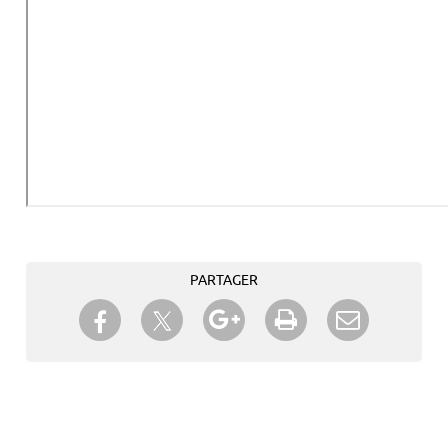
PARTAGER
Partager sur Twitter
Partager sur Facebook
Partager sur Google+
Imprimer
Envoyer à
un ami