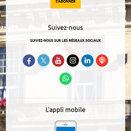
S'ABONNER
Suivez-nous
SUIVEZ-NOUS SUR LES RÉSEAUX SOCIAUX
Suivez-nous sur Twitter
Retrouvez-nous sur Facebook
Suivez-nous sur YouTube
Suivez-nous sur
Retrouvez-
Ecoutez
Instagram
nous sur
nos
Linkedin
Podcasts
Suivez-nous sur
WhatsApp
L'appli mobile