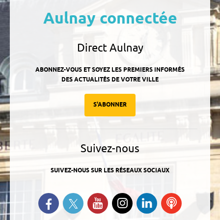
Aulnay connectée
Direct Aulnay
ABONNEZ-VOUS ET SOYEZ LES PREMIERS INFORMÉS
DES ACTUALITÉS DE VOTRE VILLE
S'ABONNER
Suivez-nous
SUIVEZ-NOUS SUR LES RÉSEAUX SOCIAUX
Suivez-nous sur Twitter
Retrouvez-nous sur Facebook
Suivez-nous sur YouTube
Suivez-nous sur
Retrouvez-
Ecoutez
Instagram
nous sur
nos
Linkedin
Podcasts