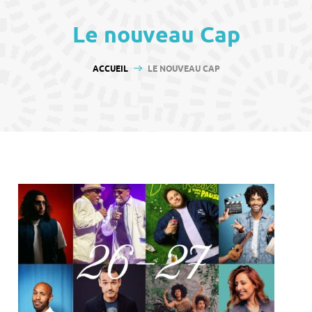
contenu
Le nouveau Cap
VOUS ÊTES ICI :
ACCUEIL
LE NOUVEAU CAP